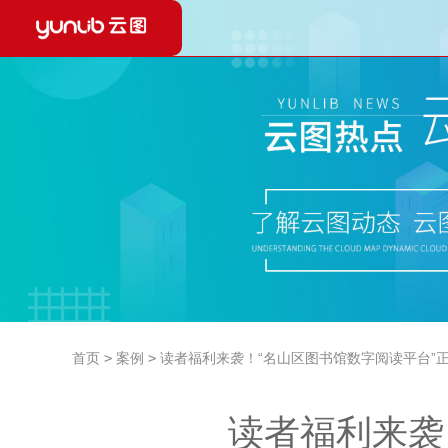
推荐产品：
智能微图 V2.0
YUNLI
RFID智能设备
智能微图 V2.0
智能微图 V1.0
云图云
YUNLIB自助图书杀菌机
云图有
YUNLIB智能人脸门禁
云图大
RFID馆员工作站
YUNL
RFID自助借还办证一体机
720V
移动还书箱
地方文
首页
>
案例
>
读者福利来袭！“名山区图书馆数字阅读平台”
RFID壁挂式自助还书机
视听资
RFID标签
yunl
读者福利来袭
RFID智能门禁
数字文
云图24H城市书房建设
云图古