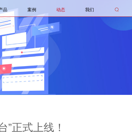
产品
案例
动态
我们

B文化旅游云平台
720VR全景展示系统
新媒体运营/阅读推广
网站建设
小程序建设
微信平台
新媒体运维管托
演出服务
展览服务
培训服务
台”正式上线！