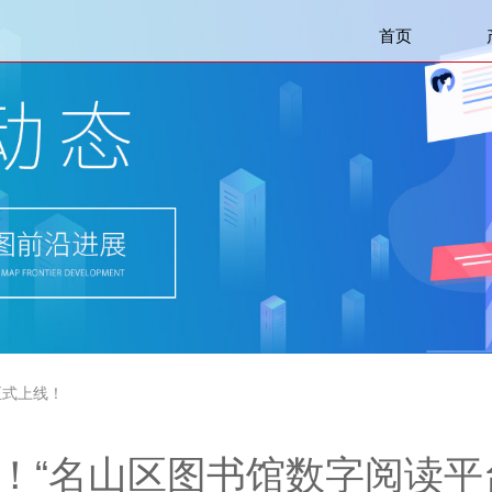
首页
B自助图书杀菌机
云图24H城市书房建设
云图云阅读平台
YUNLI
软件平台/数字资源
体验设备
配套设备/服务
YUNLIB图书馆集群管理系统
臭氧消毒柜
机房建设
阅读平台
馆情介绍机
磁条门禁
声
OPAC查询机
门禁通道闸
数据平台
数字阅报机
书架
IB文化旅游云平台
电子书借阅机
家具
R全景展示系统
文化长廊
回溯建库
献特色库管理平台
琴棋书画体验设备
正式上线！
源管理平台
智能画屏
ib移动借还系统
VR系列产品
！“名山区图书馆数字阅读平
化馆服务平台
自助注册机
籍数据库